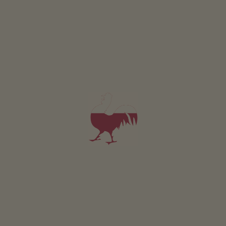
ZAPYTAJ
Dotyczy wszystkich naszych noclegów
Na zewnątrz
Laka piknikowa
Ogródek wiejski
Ogródki ziolowe
Stanowisko do grillowania
Hamak
Plac zabaw
Domek dla dzieci
Domek na drzewie
Pilkarzyki
Strumien do pluskania sie
Trampolina
Ogólnodostępna strefa wewnętrzna
Pokój narciarski
Pozostałe usługi