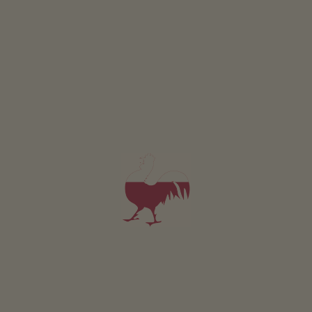
SZCZEGÓŁY I DOSTĘPNOŚĆ
ZAPYTAJ
Dotyczy wszystkich naszych noclegów
Na zewnątrz
Taras
Ogródek wiejski
Ogródki ziolowe
Palenisko
Stanowisko do grillowania
Plac zabaw
Brodzik
Domek dla dzieci
Pilkarzyki
Trampolina
Zrównoważony wypoczynek
Pozyskiwanie energii z drewna: Zaklad produkcji zrebków