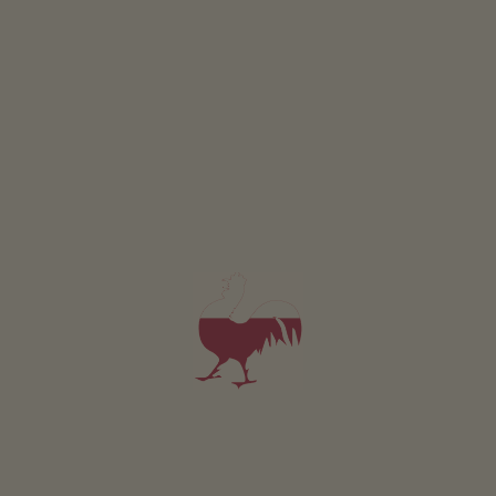
SZCZEGÓŁY I DOSTĘPNOŚĆ
ZAPYTAJ
Apartament 3-Natura
2-6 osób (2 stałych łóżek)
42m²