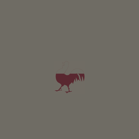
Pokój 1
1-2 osób (2 stałych łóżek)
możliwość zarezerwowania jako dodatkowy pokój do
apartamentów wakacyjnych
od 65€
dla 1 dorośli w tym śniadanie
Zwierzęta domowe w tym pokoju są zabronione.
SZCZEGÓŁY I DOSTĘPNOŚĆ