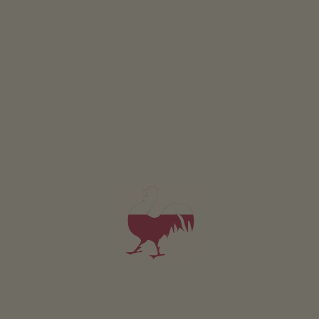
Pokój Weingarten
2-3 osób (2 stałych łóżek)
16m²
od 77€
dla 2 dorośli w tym śniadanie
Zwierzęta domowe w tym pokoju są zabronione.
SZCZEGÓŁY I DOSTĘPNOŚĆ
ZAPYTAJ