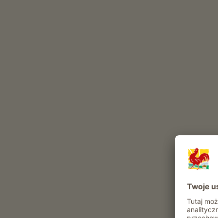
na doline i masyw Schlern.
Codzienne obowiązki w gospodarstwie
The Falentörhof to gospodarstwo z Hodowla zwi
hodowla bydła
(
Bydlo górskie laciate
)
Produkcja
Te zwierzęta mieszkają w naszym gospodarstwie ca
bydło
pies
kot
zające
Atrakcje i oferty w gospodarstwie
Oferta agroturystyczna