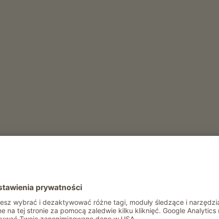
erząt
 mleka
ły rok
Rekreacja i aktywność zimą