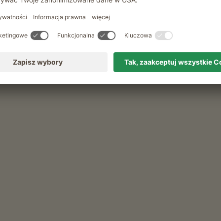
Wedrówki z przewodnikiem zima
Wycieczki narciarskie z przewodnikiem
Suszarka do butów narciarskich
Rekreacja i aktywność latem
Spacer z przewodnikiem po alpejskich
lakach
Spacery ziolowe z przewodnikiem