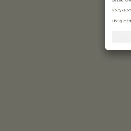
Codzienne obowiazki gospodarskie
Pomoc w stajni
Zwiedzanie obejscia gospodarskiego
Pomoc przy sianokosach
Pobyty regeneracyjne i kuracje
Strefa wellness
Basen z hydromasazem
Pomieszczenie relaksacyjne
Sauna finska
Rekreacja i aktywność
Przytulne spotkanie w wiejskiej izbie