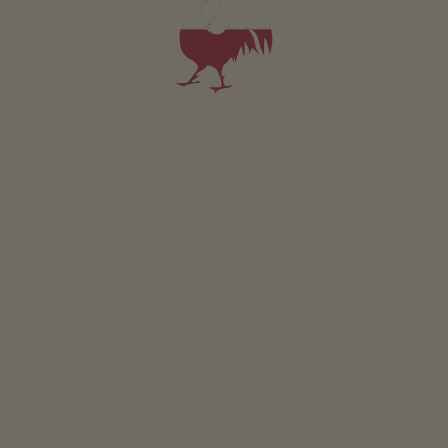
od 156€
dla 2 dorośli w tym śniadanie
Zwierzęta domowe w tym pokoju są dozwolone.
SZCZEGÓŁY I DOSTĘPNOŚĆ
ZAPYTAJ
ZAREZERWUJ