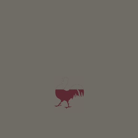
SZCZEGÓŁY I DOSTĘPNOŚĆ
ZAPYTAJ
ZAREZERWUJ
Pokój Bergblick Superior
2-4 osób (2 stałych łóżek)
33m²