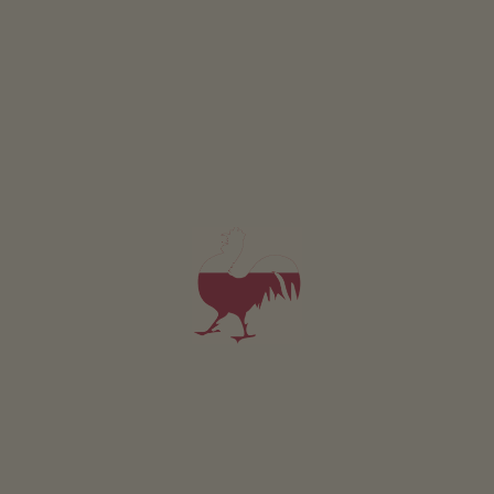
ZAPYTAJ
Dotyczy wszystkich naszych noclegów
Na zewnątrz
Laka piknikowa
Taras
Ogródek wiejski
Ogródki ziolowe
Stanowisko do grillowania
Plac zabaw
Trampolina
Ogólnodostępna strefa wewnętrzna
salon (Drewniana podloga, Zabawy, Ksiazki, Kacik
czytelniczy, Aneks kuchenny)
Piwnica
Pokój narciarski
Przechowalnia
Pozostałe usługi