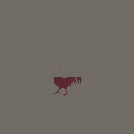
Dotyczy wszystkich naszych noclegów
Na zewnątrz
Laka piknikowa
Taras
Palenisko
Stanowisko do grillowania
Plac zabaw
Domek dla dzieci
Pilkarzyki
Tenis stolowy
Trampolina
Zrównoważony wypoczynek
Pozyskiwanie energii z drewna: Ogrzewanie drewnem
piecowym
Pozyskiwanie energii slonecznej: Fotowoltaika
Pozyskiwanie energii slonecznej: Termiczna instalacja
sloneczna
Wlasne zródelko
Ogólnodostępna strefa wewnętrzna