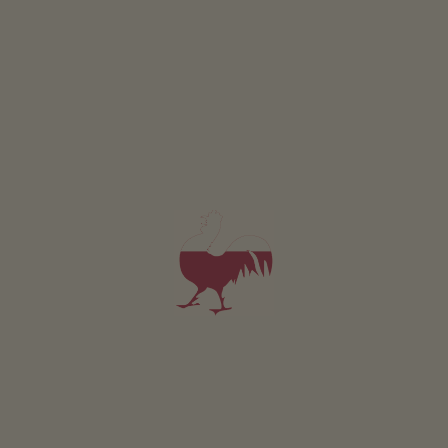
Pozostałe usługi
WLAN w czesci ogólnodostepnej
Usluga odbioru z dworca kolejowego lub autobusowego
Pralnia
Położenie & dojazd
OBLICZ TRASĘ
W pobliżu
do centrum
1
km
najbliższy przystanek
400
m
do supermarket
1
km
do restauracji
1
km
do ścieżki rowerowej
1
km
do ośrodka narciarskiego
13
km
do trasy biegowej
15
km
do toru saneczkowego
13
km
do jeziora kąpielowego
3
km