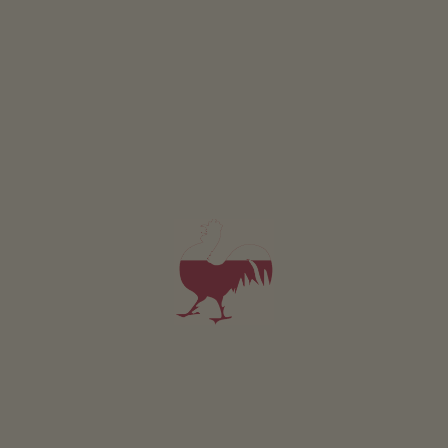
Apartament Vogelfang
4-7 osób (4 stałych łóżek)
68m²
od 180€
dla 4 dorośli w tym śniadanie
Zwierzęta domowe w tym apartamencie są zabronione.
SZCZEGÓŁY I DOSTĘPNOŚĆ