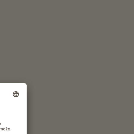
Apartament od 110€
za noc
ZŁÓŻ ZAPYTANIE