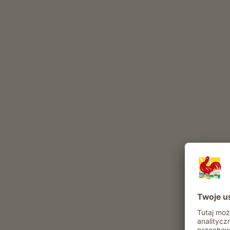
Te zwierzęta mieszkają w naszym gospodarstwie ca
pies
kot
zające
Inne zwierzęta w gospodarstwie: Swinki morskie
Atrakcje i oferty w gospodarstwie
Oferta agroturystyczna
Prowadzenie gospodarstwa
Zwiedzanie piwnic
Rekreacja i aktywność
Wieczory rozrywkowe
Alerty pogodowe