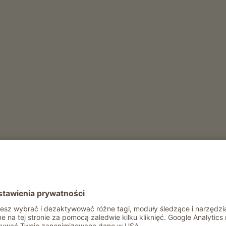
ły rok
Rekreacja i aktywność zimą
Suszarka do butów narciarskich
Rekreacja i aktywność latem
Wypozyczalnia rowerów
Wypozyczalnia kijków