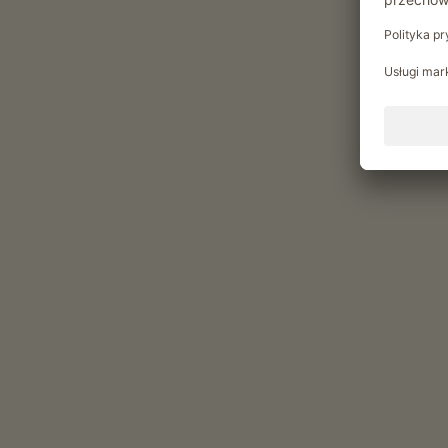
Zabawy wieczorne
Chwile relaksu w Feldererh