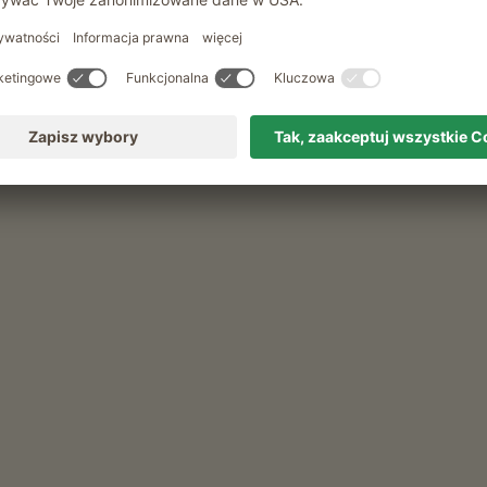
Rekreacja i aktywność latem
Wypozyczalnia rowerów
f
 do smarowania z brzoskwini, Pasta do smarowania z
rki, Papryka, pomidory, Rzodkiewka, Salata)
ruszki, Jablka, Jagody, Morele, Porzeczki)