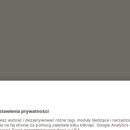
śli
ły rok
Rekreacja i aktywność
Wieczory rozrywkowe