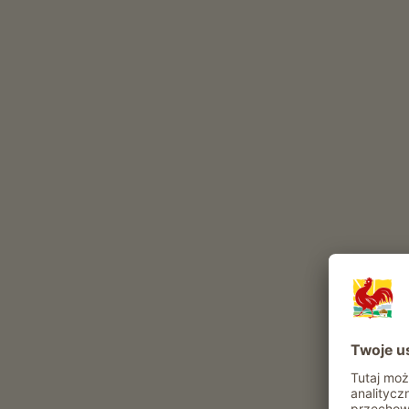
Codzienne obowiązki w gospodarstwie
The Blumenhof to gospodarstwo z uprawa winoro
uprawa winorośli (
Blauburgunder
)
Te zwierzęta mieszkają w naszym gospodarstwie ca
kozy
drób
pies
kot
Inne zwierzęta w gospodarstwie: Zólwie, Ryby
Atrakcje i oferty w gospodarstwie
Oferta agroturystyczna
Codzienne obowiazki gospodarskie