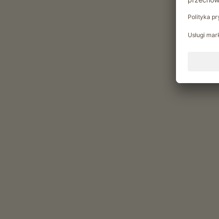
Zwiedzanie piwnic wraz z degustacja win
możliwość otrzymywania produktów z
własnego ogrodu
Chwile relaksu w Blumenho
Produkty z własnego gospodarstwa
jajka (Jaja z wolnego wybiegu)
dżemy (Czeresniowa pasta do smarowania, Pasta
malin, Truskawkowa pasta do smarowania)
syrop (Syrop z kwiatu czarnego bzu)
świeże warzywa sezonowe (Baklazan, Cukinia, Ogó
świeże owoce sezonowe (Brzoskwinie, Czeresnie, G