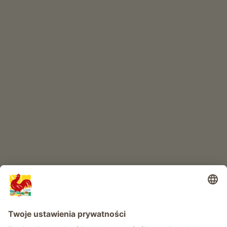
W skrócie
SKLEP INTERNETOWY
Produkty wysokiej jakości
RAJ DLA DZIECI
Przygoda na farmie
Informacje
Usługi
Prywatność