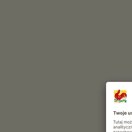
bydło
konie
świnie
owce
k
zające
Inne zwierzęta w gospodarstwie: Swinki morskie
Atrakcje i oferty w gospodarstwie
Oferta agroturystyczna
Pomoc w stajni
Zwiedzanie obejscia gospodarskiego
Pomoc przy sianokosach
Prowadzenie gospodarstwa