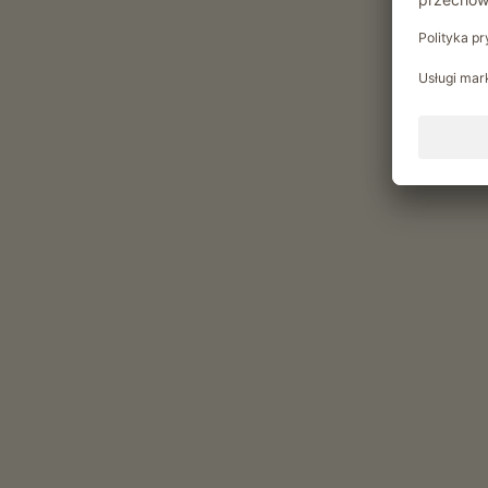
możliwość otrzymywania produktów z
własnego ogrodu
Kurs gotowania knedli
Kurs pieczenia
Rekreacja i aktywność
Przytulne spotkanie w wiejskiej izbie
Alerty pogodowe
Chwile relaksu w Wieserho