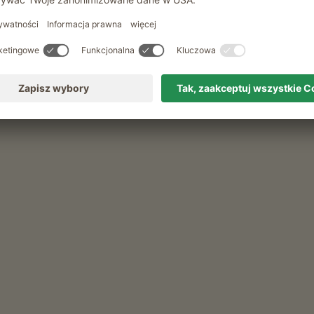
Spacer z przewodnikiem po alpejskich
lakach
Wedrówki z przewodnikiem
Wypozyczalnia rowerów
Wypozyczalnia kijków
f