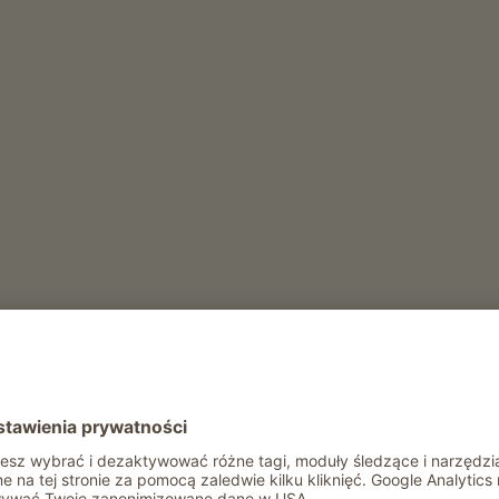
ozy
drób
pies
kot
Rekreacja i aktywność zimą
Wlasny tor saneczkowy
Wypozyczalnia sanek
Rekreacja i aktywność latem