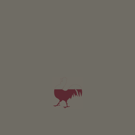
Apartament Kastanienhain
2-6 osób (4 stałych łóżek)
77m²
od 115€
dla 2 dorośli
Zwierzęta domowe w tym apartamencie są dozwolone.
SZCZEGÓŁY I DOSTĘPNOŚĆ
ZAPYTAJ
Dotyczy wszystkich naszych noclegów