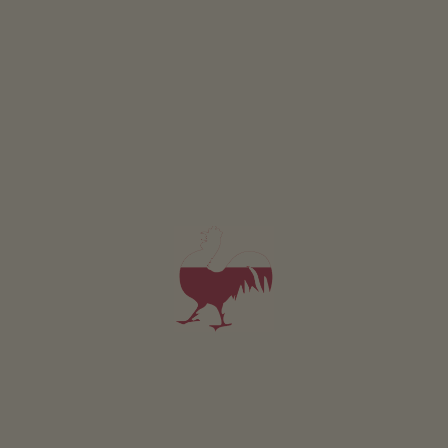
KONKURS
Weź udział i wygraj
WYDARZENIA
W skrócie
SKLEP INTERNETOWY
Produkty wysokiej jakości
RAJ DLA DZIECI
Przygoda na farmie