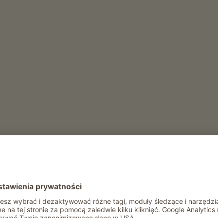
dal uprawia stare odmiany zyta i orkiszu oraz pszen
óre moga wyrosnac bez obróbki na dojrzale ziarno.