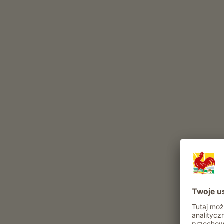
uprawy zbóz. W Kirchhof rodzina Telserów na
Uzywane sa wylacznie nasiona organiczne, kt