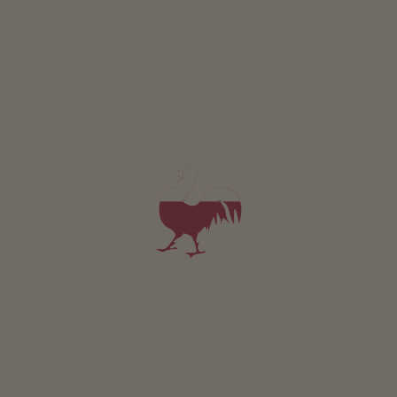
Hanspeterhof
Georg Hanspeter
Tramin an der Weinstraße
(Bolzano i okolice)
Gospodarstwo z Uprawa owoców , uprawa winorośli
śniadanie
5,0
"Bardzo dobry"
(5 oceny)
Pokój od 80€
za noc