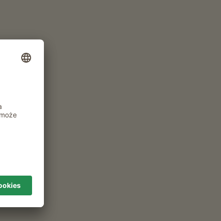
e w
Rodzaj zakwaterowania i osoby
współpodróżujące
2 dorosłych
27
ZOBACZ
INNE FILTRY
GOSPODARSTWA