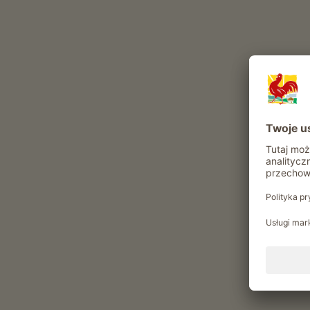
Go
Dokąd chcesz jechać?
Typ gospodarstwa
Hodowla zwierząt, uprawa winorośli i uprawa
owoców
27
znaleziono gospodarstwa
|
Sortuj według