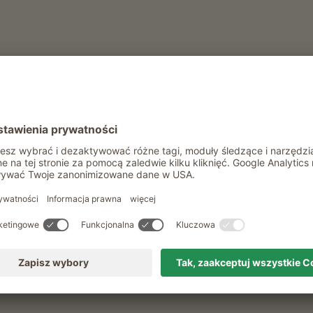
spodarstwa na wakacj
Rasen-Antholz
Kiedy i jak długo?
dowolnie
Klasyfikacja
wszystkie klasyfikacje