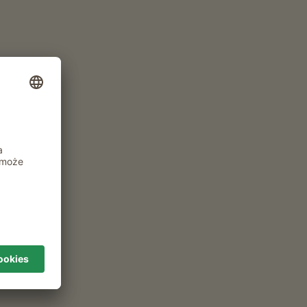
e w
Rodzaj zakwaterowania i osoby
współpodróżujące
2 dorosłych
1646
ZOBACZ
INNE FILTRY
GOSPODARSTWA