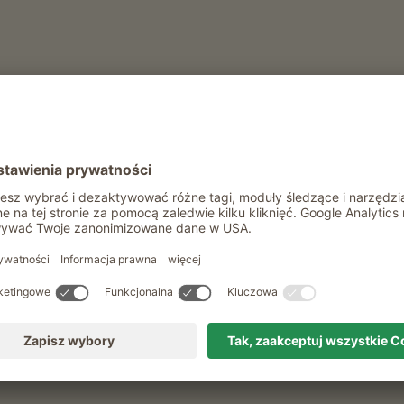
spodarstwa na wakacj
Merano
Kiedy i jak długo?
dowolnie
Klasyfikacja
wszystkie klasyfikacje