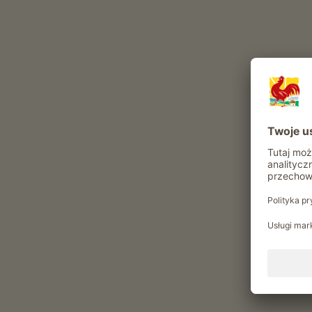
Go
Dokąd chcesz jechać?
Typ gospodarstwa
Hodowla zwierząt, uprawa winorośli i uprawa
owoców
1646
znaleziono gospodarstwa
|
Sortuj według