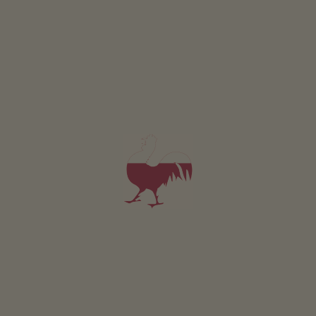
Apfelhof
Andreas Ruedl
Tramin an der Weinstraße
(Bolzano i okolice)
Gospodarstwo z Uprawa owoców
4,9
"Bardzo dobry"
(2 oceny)
Apartament od 105€
za noc