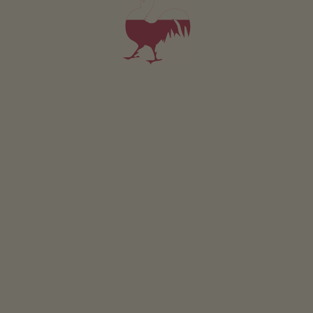
KONKURS
Weź udział i wygraj
WYDARZENIA
W skrócie
SKLEP INTERNETOWY
Produkty wysokiej jakości
RAJ DLA DZIECI
Przygoda na farmie