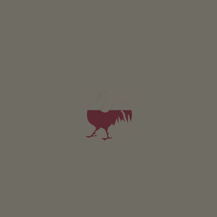
śniadanie
4,9
"Celujący"
(23 oceny)
Apartament od 100€
za noc
Garberhof
Erhard Zuech
Lana
Gospodarstwo z Uprawa owoców