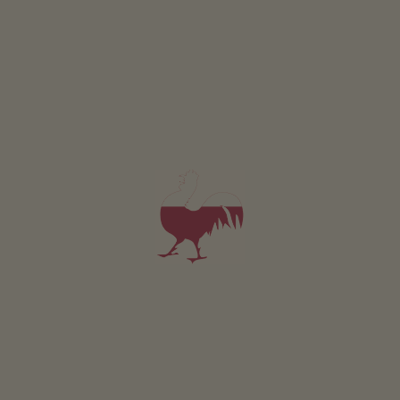
SZCZEGÓŁY I DOSTĘPNOŚĆ
ZAPYTAJ
Dotyczy wszystkich naszych noclegów
Na zewnątrz
Laka piknikowa
Ogródek wiejski
Ogródki ziolowe
Hamak
Plac zabaw
Domek dla dzieci
Zrównoważony wypoczynek
Pozyskiwanie energii z drewna: Ogrzewanie drewnem
piecowym
Pozyskiwanie energii slonecznej: Termiczna instalacja
sloneczna
Wlasne zródelko