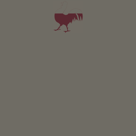
Laka piknikowa
Ogródki ziolowe
Palenisko
Stanowisko do grillowania
Plac zabaw
Brodzik
Domek dla dzieci
Pilkarzyki
Rowery dla dzieci
Strumien do pluskania sie
Tenis stolowy
Trampolina
Zrównoważony wypoczynek
Pozyskiwanie energii z drewna: Ogrzewanie drewnem
piecowym
Pozyskiwanie energii slonecznej: Fotowoltaika
Pozyskiwanie energii slonecznej: Termiczna instalacja
sloneczna
Wlasne zródelko