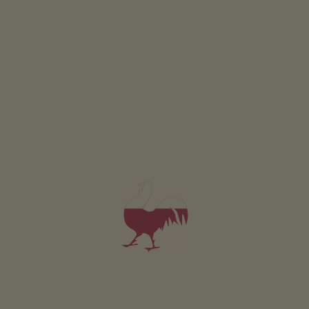
Dotyczy wszystkich naszych noclegów
Na zewnątrz
Laka piknikowa
Taras
Ogródek wiejski
Stanowisko do grillowania
Pilkarzyki
Zrównoważony wypoczynek
Pozyskiwanie energii z drewna: Ogrzewanie drewnem
piecowym
Pozyskiwanie energii slonecznej: Termiczna instalacja
sloneczna
Pozostałe usługi
Przyjazny dla alergików
Usluga dostarczania pieczywa
Usluga odbioru z dworca kolejowego lub autobusowego