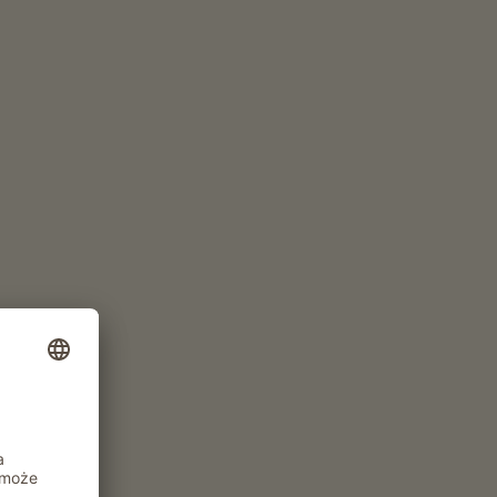
Pokój od 49.5€
za noc
ZŁÓŻ ZAPYTANIE