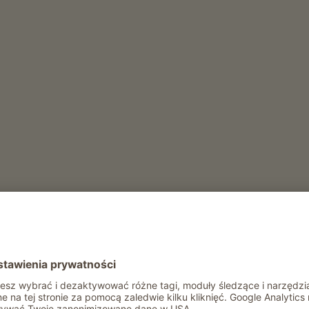
ów i uprawa winorośli
Delicious
)
ły rok