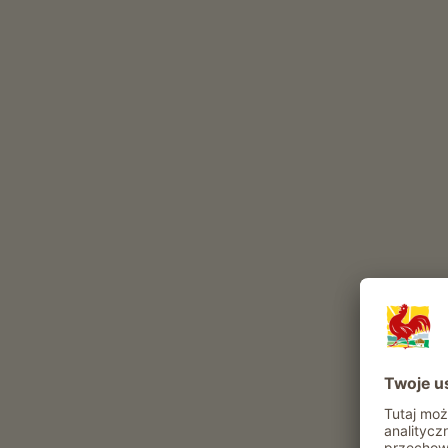
Codzienne obowiązki w gospodarstwie
The Tanner-Hof to gospodarstwo z Uprawa owoc
uprawa jabłek (
Golden Delicious
Pink Lady
Red 
uprawa winorośli (
Goldmuskateller
Vernatsch
)
Te zwierzęta mieszkają w naszym gospodarstwie ca
kot
Atrakcje i oferty w gospodarstwie
Oferta agroturystyczna
Codzienne obowiazki gospodarskie