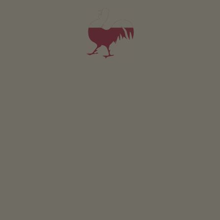
Pokój Plan de Corones
2-5 osób (2 stałych łóżek)
36m²
od 190€
dla 2 dorośli w tym śniadanie
Zwierzęta domowe w tym pokoju są dozwolone.
SZCZEGÓŁY I DOSTĘPNOŚĆ
ZAPYTAJ