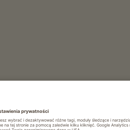
 podróż kulinarne odwiedzając naszą
 gospodarstwie i z niecierpliwością
m gościom życia i pracy na nowoczesnym
t
 miesa
Produkcja mleka
ły rok