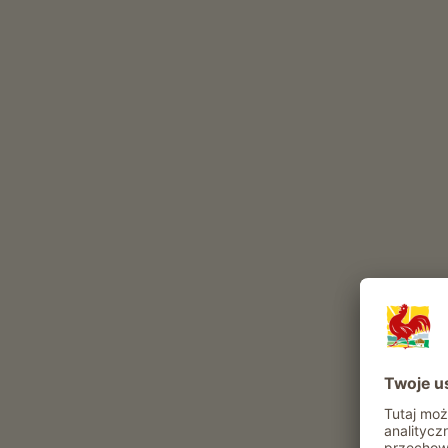
dwóch kręgów kulturowych. Rozpocznij swoją
winiarnię.
Jesteśmy codziennie zaangażowani w pracę na
oczekujemy na możliwość przybliżenia naszy
górskim gospodarstwie rolnym.
Codzienne obowiązki w gospodarstwie
The Reinhof to gospodarstwo z Hodowla zwierzą
hodowla bydła
(
Bydlo górskie laciate
)
Produkcja
Te zwierzęta mieszkają w naszym gospodarstwie ca
bydło
drób
kot
zające