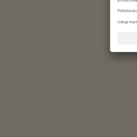
Owce latem na hali górskiej
Atrakcje i oferty w gospodarstwie
Oferta agroturystyczna
Codzienne obowiazki gospodarskie
Zwiedzanie obejscia gospodarskiego
Pomoc przy sianokosach
Prowadzenie gospodarstwa
możliwość otrzymywania produktów z
własnego ogrodu
Chwile relaksu w Reinhof