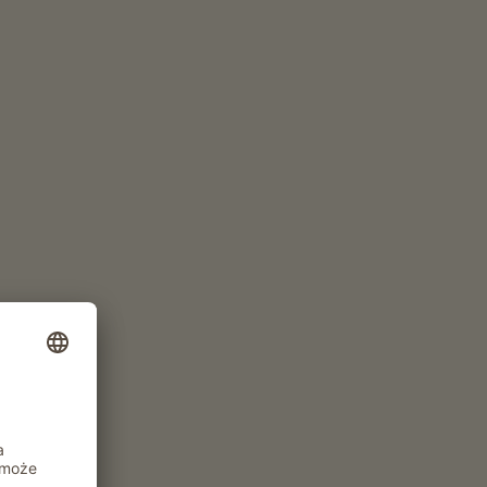
www.reinhof.it/wohnungen
Apartament od 65€
za noc
ZŁÓŻ ZAPYTANIE