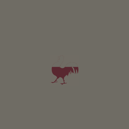
Zwierzęta domowe w tym apartamencie są zabronione.
SZCZEGÓŁY I DOSTĘPNOŚĆ
ZAPYTAJ
Pokój Edelrot