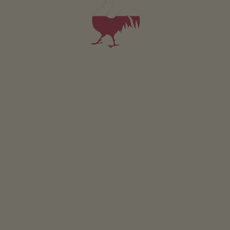
jadalnia w stylu ludowym (Drewniana podloga, Piec
kaflowy, Kacik czytelniczy, Ksiazki, TV SAT, Zabawy)
Biblioteka
Czytelnia
Piwnica
Pokój zabaw dla dzieci
Przechowalnia
Pozostałe usługi
Usluga prania
Usluga dostarczania pieczywa
Usluga odbioru z dworca kolejowego lub autobusowego
Pralnia
Więcej
Dolaczone mapy tras narciarstwa biegowego
Położenie & dojazd