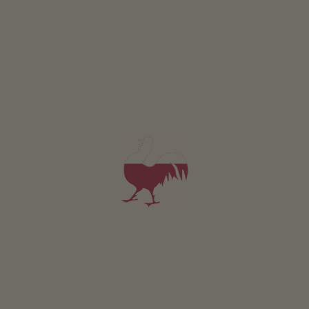
Dotyczy wszystkich naszych noclegów
Na zewnątrz
Laka piknikowa
Ogródek wiejski
Stanowisko do grillowania
Ciagnik na pedaly
Plac zabaw
Pilkarzyki
Tenis stolowy
Trampolina
Zrównoważony wypoczynek
Pozyskiwanie energii z drewna: Ogrzewanie drewnem
piecowym
Pozyskiwanie energii slonecznej: Fotowoltaika
Pozyskiwanie energii slonecznej: Termiczna instalacja
sloneczna
Ogólnodostępna strefa wewnętrzna
salon (WLAN, Zabawy, Ksiazki, Umeblowanie dla osób z
niepelnosprawnosciami, Kacik zabaw)