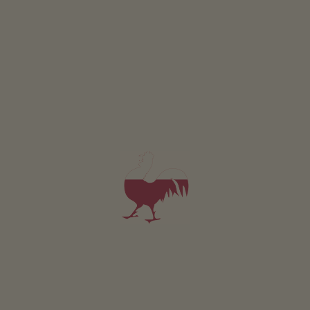
Brodzik
Domek dla dzieci
Koszykówka
Pilkarzyki
Rowery dla dzieci
Trampolina
Zrównoważony wypoczynek
Pozyskiwanie energii z drewna: Ogrzewanie drewnem
piecowym
Pozyskiwanie energii slonecznej: Fotowoltaika
Pozyskiwanie energii slonecznej: Termiczna instalacja
sloneczna
Ogólnodostępna strefa wewnętrzna
Przechowalnia
Przechowalnia rowerów
Pozostałe usługi
Umeblowanie dla osób z niepelnosprawnosciami
Usluga dostarczania pieczywa
Usluga odbioru z dworca kolejowego lub autobusowego