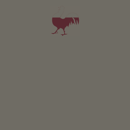
Apartament Rosa
2-3 osób (2 stałych łóżek)
29m²
od 97€
dla 2 dorośli
Zwierzęta domowe w tym apartamencie są dozwolone.
SZCZEGÓŁY I DOSTĘPNOŚĆ
ZAPYTAJ
Dotyczy wszystkich naszych noclegów
Na zewnątrz
Laka piknikowa
Taras
Pozostałe usługi
WLAN w czesci ogólnodostepnej
Usluga dostarczania pieczywa
Garaz