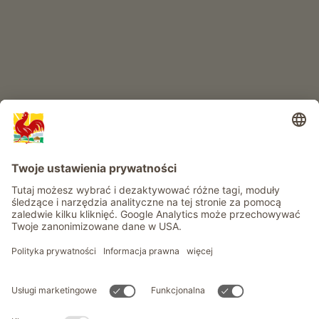
Przygoda na farmie
Informacje
Usługi
Prywatność
Newsletter
© Roter Hahn - Znak jakości południowotyrolskich gospodarstw .