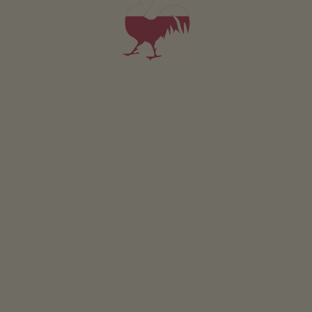
do ścieżki rowerowej
1
km
do ośrodka narciarskiego
1
km
do trasy biegowej
1
km
Kinigerhof
w Innichen znajduje się na wysokości
1100 metrów nad poziomem morza.
INNE INFORMACJE O INNICHEN
Aktywności w pobliżu