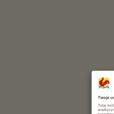
drób
kot
zające
Inne zwierzęta w gospodarstwie: Ryby
Atrakcje i oferty w gospodarstwie
Oferta agroturystyczna
Codzienne obowiazki gospodarskie
możliwość otrzymywania produktów z
własnego ogrodu
Chwile relaksu w Huberhof