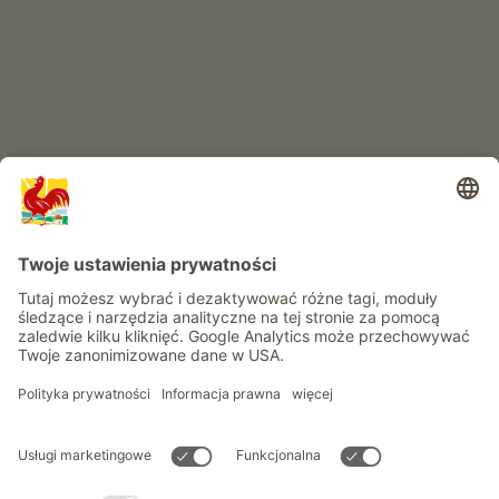
Przygoda na farmie
Informacje
Usługi
Prywatność
Newsletter
© Roter Hahn - Znak jakości południowotyrolskich gospodarstw .