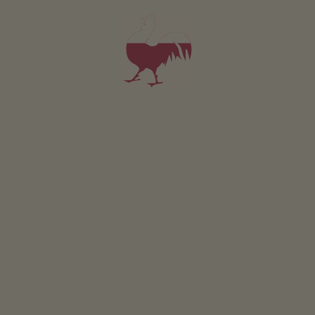
2-3 osób (2 stałych łóżek)
16m²
od 86€
dla 2 dorośli w tym śniadanie
Zwierzęta domowe w tym pokoju są zabronione.
SZCZEGÓŁY I DOSTĘPNOŚĆ
ZAPYTAJ
Dotyczy wszystkich naszych noclegów
Na zewnątrz
Laka piknikowa
Taras
Ogródek wiejski
Ogródki ziolowe
Plac zabaw
Domek dla dzieci
Koszykówka
Pilkarzyki
Zrównoważony wypoczynek