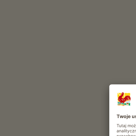
Te zwierzęta mieszkają w naszym gospodarstwie ca
świnie
drób
pies
kot
Atrakcje i oferty w gospodarstwie
Oferta agroturystyczna
Pomoc w stajni
Zwiedzanie obejscia gospodarskiego
Pomoc przy sianokosach
Wycieczka po zagrodzie wraz z degustacja
produktów
możliwość otrzymywania produktów z