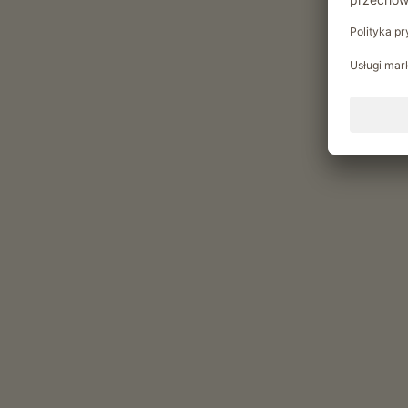
własnego ogrodu
Pobyty regeneracyjne i kuracje
Sauna finska
Joga
Chwile relaksu w Gfohlerho
Vlastní výrobky z našeho dvora v našem
świeże mięso (Wieprzowina)
speck (Boczek Karreespeck, Boczek szynkowy, B
wędliny (Kielbasa surowa Kaminwurzen, Kielbasa 
jajka (Jaja z wolnego wybiegu)