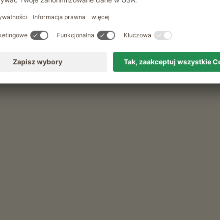
f
 koutku s produkty
oczek z karkówki, Chudy boczek)
swojska, Salami chlopskie, Wedliny)