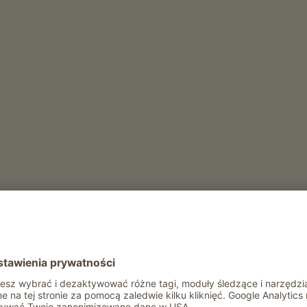
ły rok
Rekreacja i aktywność zimą
Wypozyczalnia sanek