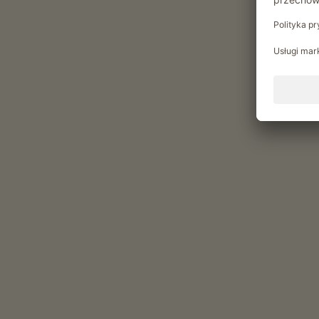
Ognisko
Chwile relaksu w Gattererh