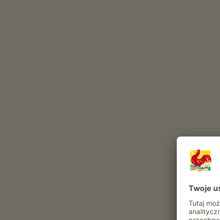
kucyki
owce
drób
pies
k
Inne zwierzęta w gospodarstwie: Zólwie, Osiol, Jele
Atrakcje i oferty w gospodarstwie
Oferta agroturystyczna
Codzienne obowiazki gospodarskie
Zwiedzanie obejscia gospodarskiego
Pomoc przy sianokosach
Prowadzenie gospodarstwa
Zwiedzanie muzeum historii gospodarstwa
Rekreacja i aktywność