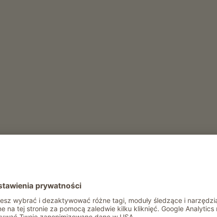
ot
zające
nie
Rekreacja i aktywność zimą
Wypozyczalnia sanek
Rekreacja i aktywność latem
Wypozyczalnia rowerów
Wypozyczalnia kijków