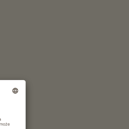
www.gattererhof.schenna.com
Apartament od 142€
za noc
ZŁÓŻ ZAPYTANIE