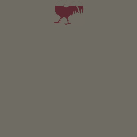
Zwierzęta domowe w tym apartamencie są zabronione.
SZCZEGÓŁY I DOSTĘPNOŚĆ
ZAPYTAJ
Dotyczy wszystkich naszych noclegów
Na zewnątrz
Laka piknikowa
Ogródek wiejski
Ogródki ziolowe
Wlasny ogródek warzywny dla gosci
Stanowisko do grillowania
Kaplica w zagrodzie
Ciagnik na pedaly
Plac zabaw
Przyrodniczy plac zabaw
Domek dla dzieci
Rowery dla dzieci