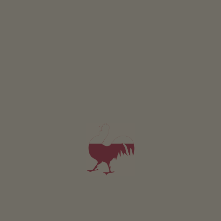
ZAPYTAJ
Dotyczy wszystkich naszych noclegów
Na zewnątrz
Laka piknikowa
Taras
Palenisko
Stanowisko do grillowania
Kaplica w zagrodzie
Plac zabaw
Chodzenie na szczudlach
Tenis stolowy
Zrównoważony wypoczynek
Pozyskiwanie energii slonecznej: Fotowoltaika
Stacja ladowania samochodów elektrycznych
Wlasne zródelko
Ogólnodostępna strefa wewnętrzna