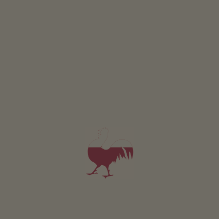
Apartament Knottnkino
2-3 osób (2 stałych łóżek)
40m²
od 100€
dla 2 dorośli
Zwierzęta domowe w tym apartamencie są zabronione.
SZCZEGÓŁY I DOSTĘPNOŚĆ
ZAPYTAJ
Dotyczy wszystkich naszych noclegów
Na zewnątrz
Laka piknikowa
Ogródki ziolowe
Altanka
Pilkarzyki