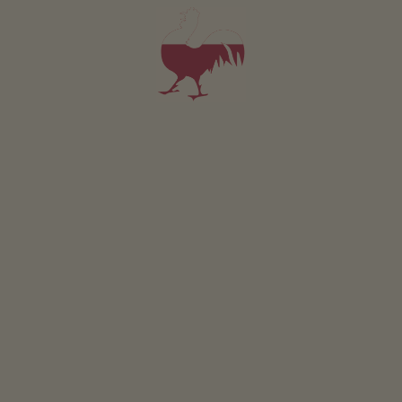
4-6 osób (4 stałych łóżek)
100m²
od 180€
dla 4 dorośli
Zwierzęta domowe w tym apartamencie są zabronione.
SZCZEGÓŁY I DOSTĘPNOŚĆ
ZAPYTAJ
Dotyczy wszystkich naszych noclegów
Na zewnątrz
Laka piknikowa
Plac zabaw
Zrównoważony wypoczynek
Pozyskiwanie energii z drewna: Ogrzewanie drewnem
piecowym
Pozyskiwanie energii slonecznej: Termiczna instalacja
sloneczna
Ogólnodostępna strefa wewnętrzna
Pokój narciarski