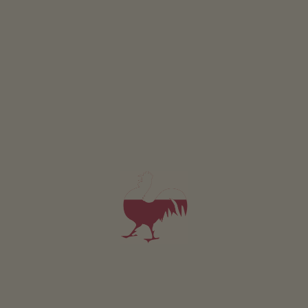
Apartament 5
2-5 osób (4 stałych łóżek)
50m²
od 110€
dla 2 dorośli w tym śniadanie
Zwierzęta domowe w tym apartamencie są dozwolone.
SZCZEGÓŁY I DOSTĘPNOŚĆ
ZAPYTAJ