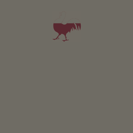
W tej chwili nie ma jeszcze zdjęć
Pokój Eck
2-3 osób (2 stałych łóżek)
25m²
od 40€
dla 2 dorośli w tym śniadanie
Zwierzęta domowe w tym pokoju są zabronione.
SZCZEGÓŁY I DOSTĘPNOŚĆ
ZAPYTAJ
W tej chwili nie ma jeszcze zdjęć
Pokój Romantik
2-3 osób (2 stałych łóżek)
25m²