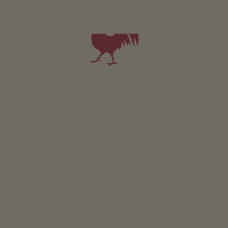
Ogródki ziolowe
Plac zabaw
Rowery dla dzieci
Tenis stolowy
Pozostałe usługi
Usluga dostarczania pieczywa
Zadaszony parking
Usluga odbioru z dworca kolejowego lub autobusowego
Położenie & dojazd
OBLICZ TRASĘ
W pobliżu
do centrum
3.9
km
najbliższy przystanek
900
m
do supermarket
1.7
km
do restauracji
1.2
km