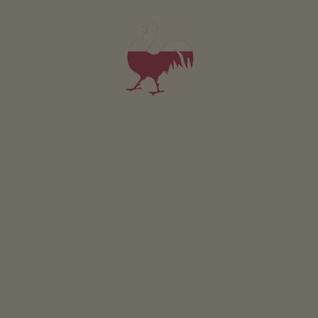
Pokój Mittagsköpfl
2-3 osób (2 stałych łóżek)
25m²
od 75€
dla 2 dorośli w tym śniadanie
Zwierzęta domowe w tym pokoju są dozwolone.
SZCZEGÓŁY I DOSTĘPNOŚĆ
ZAPYTAJ