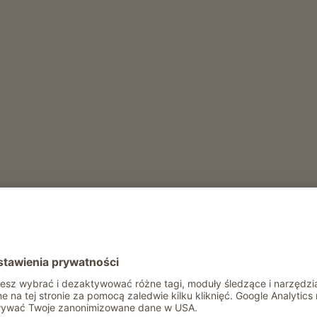
ÓW, ABY TU PRZYJECHAĆ
MIEJSCA WYCISZENIA
 na gospodarstwie w
Tak blisko gór
niowym Tyrolu
lokalnego pochodzenia
stwie