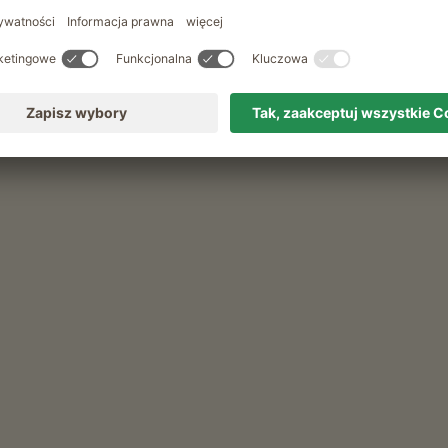
OPOWIEŚCI Z KURNIKA
O jajkach i kura
POKAŻ WIĘCEJ