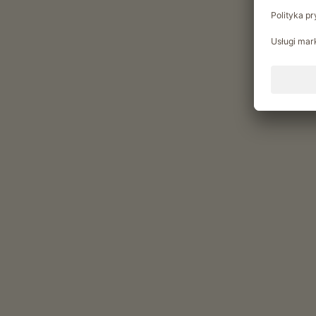
NAJLEPSZE SPECJAŁY GOSPÓD
ROLNICZYCH POŁUDNIOWEGO
TYROLU
Top 5 dań