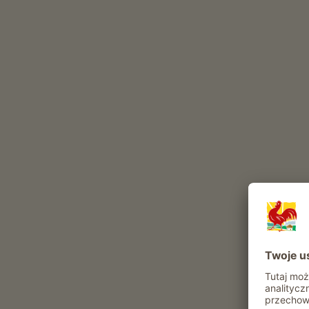
DOMOWY
POWOD
Strudel, w którym można się
Jesień
zakochać
Połud
ŚWIEŻO Z GOSPODARSTWA
Ekologiczne owoce i warzywa z gwarancją 
Z grządek prosto do sklepu przy gospodar